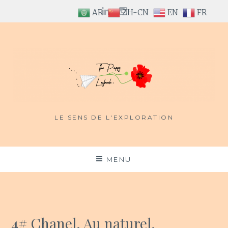
LinkedIn
Instagram
AR
ZH-CN
EN
FR
Aller
au
contenu
LE SENS DE L'EXPLORATION
MENU
4# Chanel. Au naturel.