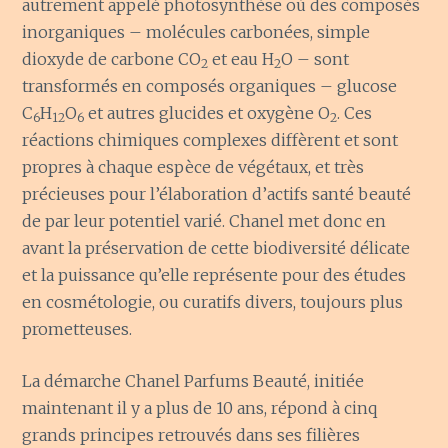
autrement appelé photosynthèse où des composés
inorganiques – molécules carbonées, simple
dioxyde de carbone CO
et eau H
O – sont
2
2
transformés en composés organiques – glucose
C
H
O
et autres glucides et oxygène O
. Ces
6
12
6
2
réactions chimiques complexes diffèrent et sont
propres à chaque espèce de végétaux, et très
précieuses pour l’élaboration d’actifs santé beauté
de par leur potentiel varié. Chanel met donc en
avant la préservation de cette biodiversité délicate
et la puissance qu’elle représente pour des études
en cosmétologie, ou curatifs divers, toujours plus
prometteuses.
La démarche Chanel Parfums Beauté, initiée
maintenant il y a plus de 10 ans, répond à cinq
grands principes retrouvés dans ses filières