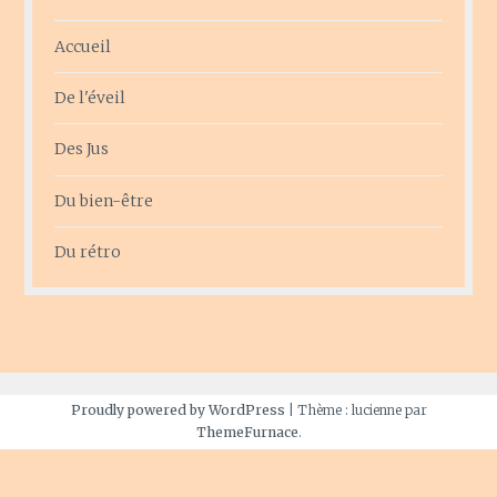
Accueil
De l'éveil
Des Jus
Du bien-être
Du rétro
Proudly powered by WordPress
|
Thème : lucienne par
ThemeFurnace
.